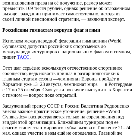
возникновения права на её получение, размер может
превысить 169 тысяч рублей, однако решение об отложенном
выходе гражданин принимает самостоятельно, исходя из
своей личной пенсионной стратегии, — заключил эксперт.
Российским гимнастам вернули флаг и гимн
Исполком международной федерации гимнастики (World
Gymnastics) допустил российских спортсменов до
международных турниров с национальным флагом и гимном,
пишет
ТАСС
.
Этот шаг серьёзно всколыхнул отечественное спортивное
сообщество, ведь новость пришла в разгар подготовки к
главным стартам сезона —чемпионат Европы пройдёт в
Хорватии уже 13–23 августа, чемпионат мира — в Роттердаме
с 17 по 25 октября. Смогут ли россияне выступить в Хорватии
с гимном — вопрос пока открытый.
Заслуженный тренер СССР и России Валентина Родионенко
внесла важное практическое уточнение: решение «World
Gymnastics» распространяется только на соревнования под
эгидой этой организации. Ближайшим турниром под ее
флагом станет этап мирового кубка вызова в Ташкенте 21–24
мая, однако участие в нем ещё не определено. Главной же