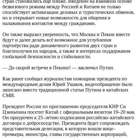
стран становились ещё ближе. Введение на взаимной основе
безвизового режима между Россией и Китаем не только
способствует активизации деловых и туристических обменов,
но и открывает новые возможности для общения и
налаживания контактов между гражданами.
Он также выразил уверенность, что Москва и Пекин вместе
будут и далее делать всё возможное для углубления
партнёрства ради динамичного развития двух стран и
благополучия их народов, а также в интересах поддержания
глобальной безопасности и стабильности.
— До скорой встречи в Пекине! — заключил Путин.
Как ранее сообщал журналистам помощник президента по
международным делам Юрий Ушаков, видеообращение было
записано вместо традиционной статьи Путина в китайских
СМИ.
Президент России по приглашению председателя КНР Си
Цзиньпина посетит Китай с официальным визитом 19–20 мая.
Он приурочен к 25–летию подписания российско–китайского
договора о добрососедстве. Президента будет сопровождать
представительная делегация, в которую вошли вице–
премьеры, министры, главы государственных корпораций,