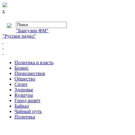
x
"Баргузин ФМ"
"Русское радио"
Политика и власть
Бизнес
Происшествия
Общество
Cпорт
Здоровье
Культура
Город живёт
Байкал
Чайный путь
Политика