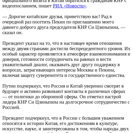
официального визита в Китай обратился к гражданам КНР с
видеопосланием, пишет
РИА «Новости»
.
— Дорогие китайские друзья, приветствую вас! Рад в
очередной раз посетить Пекин по приглашению моего
давнего доброго друга председателя КНР Си Цзиньпина, —
сказал он.
Президент указал на то, что в настоящее время отношения
между двумя странами достигли беспрецедентного уровня. Их
особый характер проявляется в атмосфере взаимопонимания и
доверия, готовности сотрудничать на равных и вести
уважительный диалог, оказывать друг другу поддержку в
вопросах, затрагивающих интересы Москвы и Пекина,
включая защиту суверенитета и государственного единства.
Путин подчеркнул, что Россия и Китай уверенно смотрят в
будущее и активно развивают контакты в различных сферах
— от политики до оборонной сферы. Он отметил настрой
лидера КНР Си Цзиньпина на долгосрочное сотрудничество с
Россией.
Президент подчеркнул, что в России с большим уважением
относятся к истории Китая, его достижениям в культуре,
искусстве, науке, и заинтересованы в том, чтобы народы двух