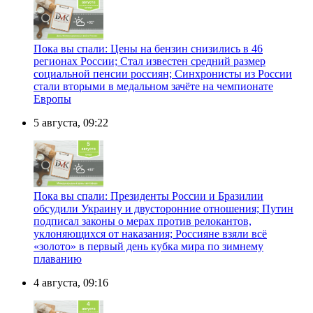
Пока вы спали: Цены на бензин снизились в 46
регионах России; Стал известен средний размер
социальной пенсии россиян; Синхронисты из России
стали вторыми в медальном зачёте на чемпионате
Европы
5 августа, 09:22
Пока вы спали: Президенты России и Бразилии
обсудили Украину и двусторонние отношения; Путин
подписал законы о мерах против релокантов,
уклоняющихся от наказания; Россияне взяли всё
«золото» в первый день кубка мира по зимнему
плаванию
4 августа, 09:16