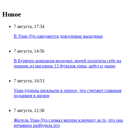
Новое
7 августа, 17:34
В Улан-Удэ ожидаются дождливые выходные
7 августа, 14:56
В Бурятии компания молодых людей похитила себе на
пикник из магазина 13 бутылок пива, арбуз и дыню
7 августа, 14:53
Улан-удэнцы раскрыли в опросе, что считают главным
подарком в жизни
7 августа, 12:38
Житель Улан-Удэ сломал матери ключицу за то, что она
нечаянно разбудила его