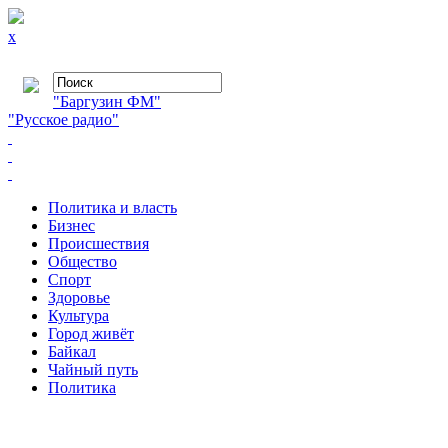
x
"Баргузин ФМ"
"Русское радио"
Политика и власть
Бизнес
Происшествия
Общество
Cпорт
Здоровье
Культура
Город живёт
Байкал
Чайный путь
Политика