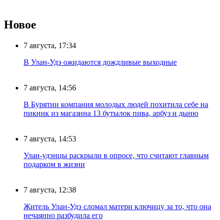
Новое
7 августа, 17:34
В Улан-Удэ ожидаются дождливые выходные
7 августа, 14:56
В Бурятии компания молодых людей похитила себе на
пикник из магазина 13 бутылок пива, арбуз и дыню
7 августа, 14:53
Улан-удэнцы раскрыли в опросе, что считают главным
подарком в жизни
7 августа, 12:38
Житель Улан-Удэ сломал матери ключицу за то, что она
нечаянно разбудила его