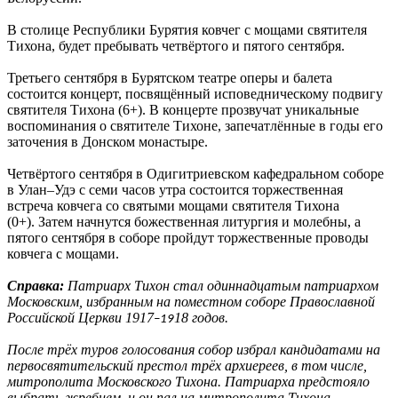
В столице Республики Бурятия ковчег с мощами святителя
Тихона, будет пребывать четвёртого и пятого сентября.
Третьего сентября в Бурятском театре оперы и балета
состоится концерт, посвящённый исповедническому подвигу
святителя Тихона (6+). В концерте прозвучат уникальные
воспоминания о святителе Тихоне, запечатлённые в годы его
заточения в Донском монастыре.
Четвёртого сентября в Одигитриевском кафедральном соборе
в Улан–Удэ с семи часов утра состоится торжественная
встреча ковчега со святыми мощами святителя Тихона
(0+). Затем начнутся божественная литургия и молебны, а
пятого сентября в соборе пройдут торжественные проводы
ковчега с мощами.
Справка:
Патриарх Тихон стал одиннадцатым патриархом
Московским, избранным на поместном соборе Православной
Российской Церкви 1917
18 годов.
–19
После трёх туров голосования собор избрал кандидатами на
первосвятительский престол трёх архиереев, в том числе,
митрополита Московского Тихона. Патриарха предстояло
выбрать жребием, и он пал на митрополита Тихона.