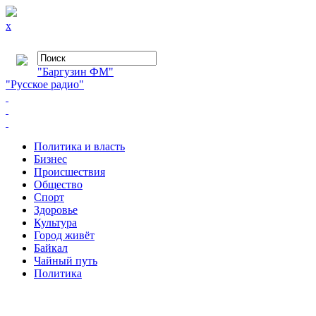
x
"Баргузин ФМ"
"Русское радио"
Политика и власть
Бизнес
Происшествия
Общество
Cпорт
Здоровье
Культура
Город живёт
Байкал
Чайный путь
Политика