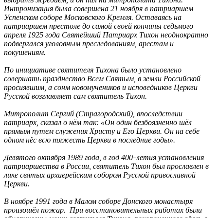
Интронизация была совершена 21 ноября в патриаршем
Успенском соборе Московского Кремля. Оставаясь на
патриаршем престоле до самой своей кончины седьмого
апреля 1925 года Святейший Патриарх Тихон неоднократно
подвергался уголовным преследованиям, арестам и
покушениям.
По инициативе святителя Тихона было установлено
совершать празднество Всем Святым, в земли Российской
просиявшим, а сонм новомучеников и исповедников Церкви
Русской возглавляет сам святитель Тихон.
Митрополит Сергий (Страгородский), впоследствии
патриарх, сказал о нём так: «Он один безбоязненно шёл
прямым путем служения Христу и Его Церкви. Он на себе
одном нёс всю тяжесть Церкви в последние годы».
Девятого октября 1989 года, в год 400
летия установления
–
патриаршества в России, святитель Тихон был прославлен в
лике святых архиерейским собором Русской православной
Церкви.
В ноябре 1991 года в Малом соборе Донского монастыря
произошёл пожар. При восстановительных работах были