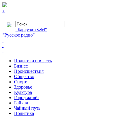
x
"Баргузин ФМ"
"Русское радио"
Политика и власть
Бизнес
Происшествия
Общество
Cпорт
Здоровье
Культура
Город живёт
Байкал
Чайный путь
Политика