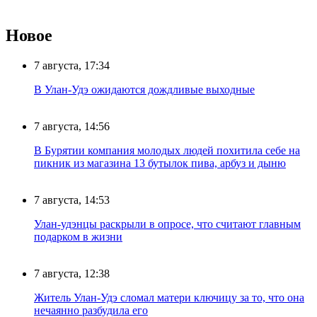
Новое
7 августа, 17:34
В Улан-Удэ ожидаются дождливые выходные
7 августа, 14:56
В Бурятии компания молодых людей похитила себе на
пикник из магазина 13 бутылок пива, арбуз и дыню
7 августа, 14:53
Улан-удэнцы раскрыли в опросе, что считают главным
подарком в жизни
7 августа, 12:38
Житель Улан-Удэ сломал матери ключицу за то, что она
нечаянно разбудила его