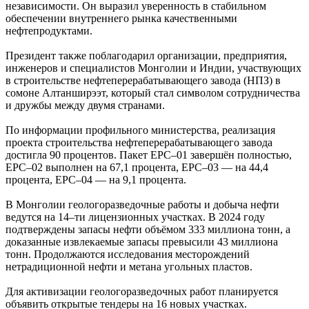
независимости. Он выразил уверенность в стабильном
обеспечении внутреннего рынка качественными
нефтепродуктами.
Президент также поблагодарил организации, предприятия,
инженеров и специалистов Монголии и Индии, участвующих
в строительстве нефтеперерабатывающего завода (НПЗ) в
сомоне Алтанширээт, который стал символом сотрудничества
и дружбы между двумя странами.
По информации профильного министерства, реализация
проекта строительства нефтеперерабатывающего завода
достигла 90 процентов. Пакет EPC–01 завершён полностью,
EPC–02 выполнен на 67,1 процента, EPC–03 — на 44,4
процента, EPC–04 — на 9,1 процента.
В Монголии геологоразведочные работы и добыча нефти
ведутся на 14–ти лицензионных участках. В 2024 году
подтверждены запасы нефти объёмом 333 миллиона тонн, а
доказанные извлекаемые запасы превысили 43 миллиона
тонн. Продолжаются исследования месторождений
нетрадиционной нефти и метана угольных пластов.
Для активизации геологоразведочных работ планируется
объявить открытые тендеры на 16 новых участках.