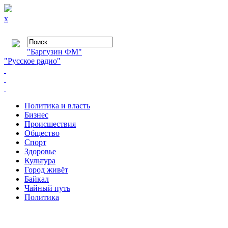
x
"Баргузин ФМ"
"Русское радио"
Политика и власть
Бизнес
Происшествия
Общество
Cпорт
Здоровье
Культура
Город живёт
Байкал
Чайный путь
Политика