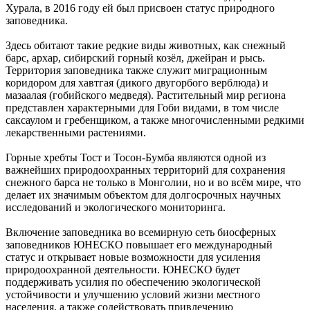
Хурала, в 2016 году ей был присвоен статус природного
заповедника.
Здесь обитают такие редкие виды животных, как снежный
барс, архар, сибирский горный козёл, джейран и рысь.
Территория заповедника также служит миграционным
коридором для хавтгая (дикого двугорбого верблюда) и
мазаалая (гобийского медведя). Растительный мир региона
представлен характерными для Гоби видами, в том числе
саксаулом и гребенщиком, а также многочисленными редкими
лекарственными растениями.
Горные хребты Тост и Тосон-Бумба являются одной из
важнейших природоохранных территорий для сохранения
снежного барса не только в Монголии, но и во всём мире, что
делает их значимым объектом для долгосрочных научных
исследований и экологического мониторинга.
Включение заповедника во всемирную сеть биосферных
заповедников ЮНЕСКО повышает его международный
статус и открывает новые возможности для усиления
природоохранной деятельности. ЮНЕСКО будет
поддерживать усилия по обеспечению экологической
устойчивости и улучшению условий жизни местного
населения, а также содействовать привлечению