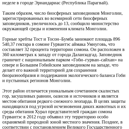
неделе в городе Эрнандариас (Республика Парагвай).
Таким образом, число биосферных заповедников Монголии,
зарегистрированных во всемирной сети биосферных
заповедников, увеличилось до 13, сообщило министерство
окружающей среды и изменения климата Монголии.
Горные хребты Тост и Тосон–Бумба занимают площадь 896
540,37 гектара в сомоне Гурвантэс аймака Умнуговь, что
составляет 32 процента территории сомона. Он расположен в
360 километрах к западу от города Даланзадгад. Заповедник
граничит с национальным парком «Гоби–гурван–сайхан» на
севере и Большим Гобийским заповедником на западе, что
делает его важной территорией для сохранения
биоразнообразия и поддержания экологического баланса Гоби
и пустынных регионов Монголии.
Этот район отличается уникальным сочетанием скалистых
гор, засушливых равнин, оазисов и источников и является
местом обитания редкого снежного леопарда. В целях защиты
находящихся под угрозой исчезновения диких животных и их
среды обитания Хурал представителей граждан сомона
Гурвантэс в 2012 году объявил эту территорию особо
охраняемой природной зоной местного значения. Позднее, в
соответствии с постановлением Великого Государственного