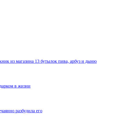
ник из магазина 13 бутылок пива, арбуз и дыню
одарком в жизни
ечаянно разбудила его