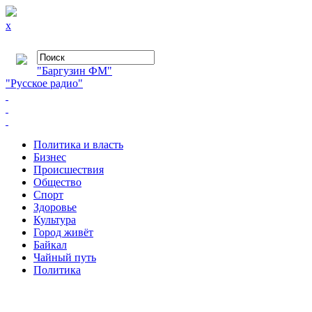
x
"Баргузин ФМ"
"Русское радио"
Политика и власть
Бизнес
Происшествия
Общество
Cпорт
Здоровье
Культура
Город живёт
Байкал
Чайный путь
Политика