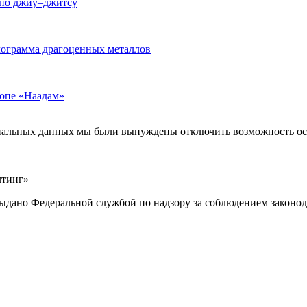
 по джиу–джитсу
лограмма драгоценных металлов
ропе «Наадам»
ональных данных мы были вынуждены отключить возможность ост
лтинг»
выдано Федеральной службой по надзору за соблюдением законод