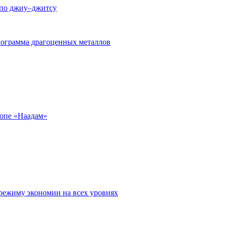
 по джиу–джитсу
лограмма драгоценных металлов
ропе «Наадам»
режиму экономии на всех уровнях