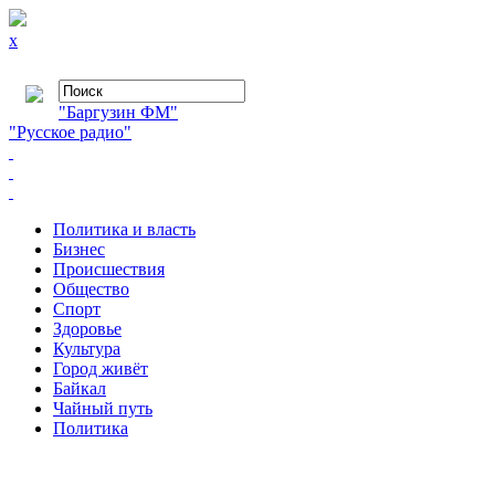
x
"Баргузин ФМ"
"Русское радио"
Политика и власть
Бизнес
Происшествия
Общество
Cпорт
Здоровье
Культура
Город живёт
Байкал
Чайный путь
Политика