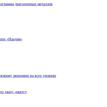
лограмма драгоценных металлов
ропе «Наадам»
режиму экономии на всех уровнях
 по джиу–джитсу