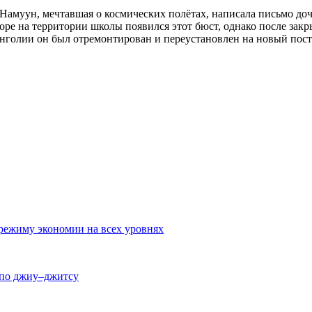
 Намуун, мечтавшая о космических полётах, написала письмо до
оре на территории школы появился этот бюст, однако после зак
онголии он был отремонтирован и переустановлен на новый пост
режиму экономии на всех уровнях
 по джиу–джитсу