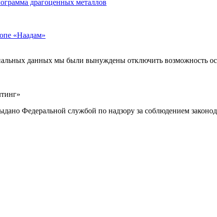
лограмма драгоценных металлов
ропе «Наадам»
ональных данных мы были вынуждены отключить возможность ост
лтинг»
выдано Федеральной службой по надзору за соблюдением законод