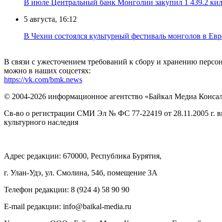
В июле Центральный банк Монголии закупил 1 439.2 ки
5 августа, 16:12
В Чехии состоялся культурный фестиваль монголов в Ев
В связи с ужесточением требований к сбору и хранению перс
можно в наших соцсетях:
https://vk.com/bmk.news
© 2004-2026 информационное агентство «Байкал Медиа Конса
Св-во о регистрации СМИ Эл № ФС 77-22419 от 28.11.2005 г. 
культурного наследия
Адрес редакции: 670000, Республика Бурятия,
г. Улан-Удэ, ул. Смолина, 54б, помещение 3А
Телефон редакции: ‎‎8 (924 4) 58 90 90
E-mail редакции: info@baikal-media.ru