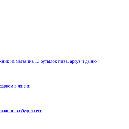
ник из магазина 13 бутылок пива, арбуз и дыню
одарком в жизни
ечаянно разбудила его