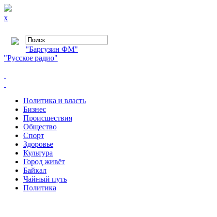
x
"Баргузин ФМ"
"Русское радио"
Политика и власть
Бизнес
Происшествия
Общество
Cпорт
Здоровье
Культура
Город живёт
Байкал
Чайный путь
Политика