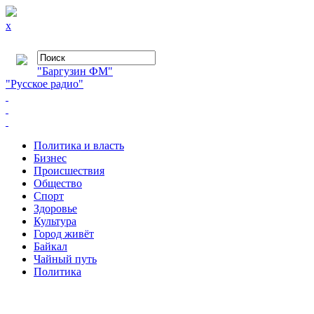
x
"Баргузин ФМ"
"Русское радио"
Политика и власть
Бизнес
Происшествия
Общество
Cпорт
Здоровье
Культура
Город живёт
Байкал
Чайный путь
Политика