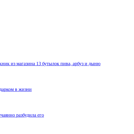
ник из магазина 13 бутылок пива, арбуз и дыню
одарком в жизни
ечаянно разбудила его