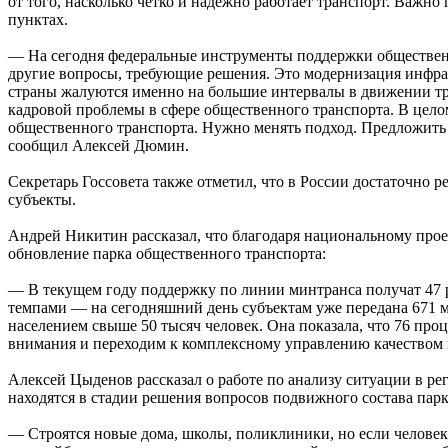
от того, насколько чётко и надёжно работает транспорт. Важн
пунктах.
— На сегодня федеральные инструменты поддержки общественно
другие вопросы, требующие решения. Это модернизация инфра
страны жалуются именно на большие интервалы в движении тра
кадровой проблемы в сфере общественного транспорта. В целом
общественного транспорта. Нужно менять подход. Предложить
сообщил Алексей Дюмин.
Секретарь Госсовета также отметил, что в России достаточно 
субъекты.
Андрей Никитин рассказал, что благодаря национальному про
обновление парка общественного транспорта:
— В текущем году поддержку по линии минтранса получат 47 р
темпами — на сегодняшний день субъектам уже передана 671 м
населением свыше 50 тысяч человек. Она показала, что 76 про
внимания и переходим к комплексному управлению качеством 
Алексей Цыденов рассказал о работе по анализу ситуации в р
находятся в стадии решения вопросов подвижного состава парк
— Строятся новые дома, школы, поликлиники, но если человеку