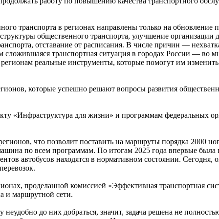
о продолжать работу по повышению качества транспортного обслу
го транспорта в регионах направлены только на обновление под
структуры общественного транспорта, улучшение организации д
нспорта, отставание от расписания. В числе причин — нехватк
 сложившаяся транспортная ситуация в городах России — во мно
 регионам реальные инструменты, которые помогут им изменит
регионов, которые успешно решают вопросы развития общественн
екту «Инфраструктура для жизни» и программам федеральных о
егионов, что позволит поставить на маршруты порядка 2000 нов
ашина по всем программам. По итогам 2025 года впервые была п
центов автобусов находятся в нормативном состоянии. Сегодня, 
перевозок.
егионах, проделанной комиссией «Эффективная транспортная сис
а и маршрутной сети.
 неудобно до них добраться, значит, задача решена не полность