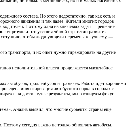
живания, не только в мегаполисах, но и в малых населённых
вижного состава. Но этого недостаточно, так как есть и
орожного движения и так далее. Жители многих городов
а водителей. Поэтому одна из ключевых задач — решение
гом результат отсутствия чёткой стратегии развития
ь ситуацию, чтобы люди увидели перемены к лучшему, —
ого транспорта, и их опыт нужно тиражировать на другие
рганов исполнительной власти продолжается масштабное
ых автобусов, троллейбусов и трамваев. Работа идёт хорошими
роведена инвентаризация автобусного парка в городах с
опираясь на достигнутые результаты, мы расширяем фокус
тема». Анализ выявил, что многие субъекты страны ещё
ю. Поэтому сегодня важно не только обновлять автобусы,