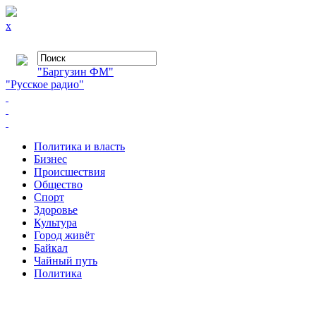
x
"Баргузин ФМ"
"Русское радио"
Политика и власть
Бизнес
Происшествия
Общество
Cпорт
Здоровье
Культура
Город живёт
Байкал
Чайный путь
Политика