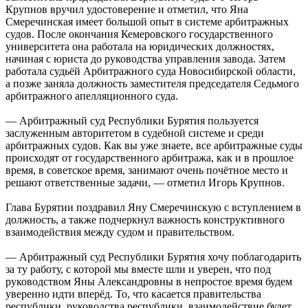
Крупнов вручил удостоверение и отметил, что Яна
Смеречинская имеет большой опыт в системе арбитражных
судов. После окончания Кемеровского государственного
университета она работала на юридических должностях,
начиная с юриста до руководства управления завода. Затем
работала судьёй Арбитражного суда Новосибирской области,
а позже заняла должность заместителя председателя Седьмого
арбитражного апелляционного суда.
— Арбитражный суд Республики Бурятия пользуется
заслуженным авторитетом в судебной системе и среди
арбитражных судов. Как вы уже знаете, все арбитражные суды
происходят от государственного арбитража, как и в прошлое
время, в советское время, занимают очень почётное место и
решают ответственные задачи, — отметил Игорь Крупнов.
Глава Бурятии поздравил Яну Смеречинскую с вступлением в
должность, а также подчеркнул важность конструктивного
взаимодействия между судом и правительством.
— Арбитражный суд Республики Бурятия хочу поблагодарить
за ту работу, с которой мы вместе шли и уверен, что под
руководством Яны Александровны в непростое время будем
уверенно идти вперёд. То, что касается правительства
республики, руководства республики, взаимодействие будет