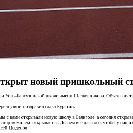
 открыт новый пришкольный с
ри Усть–Баргузинской школе имени Шелковникова. Объект пост
ренцсвязи поздравил глава Бурятии.
 мы с вами открывали новую школу в Баянголе, а сегодня откры
е спорткомплекс открывается. Делаем всё для того, чтобы у наш
ексей Цыденов.