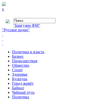
x
"Баргузин ФМ"
"Русское радио"
Политика и власть
Бизнес
Происшествия
Общество
Cпорт
Здоровье
Культура
Город живёт
Байкал
Чайный путь
Политика