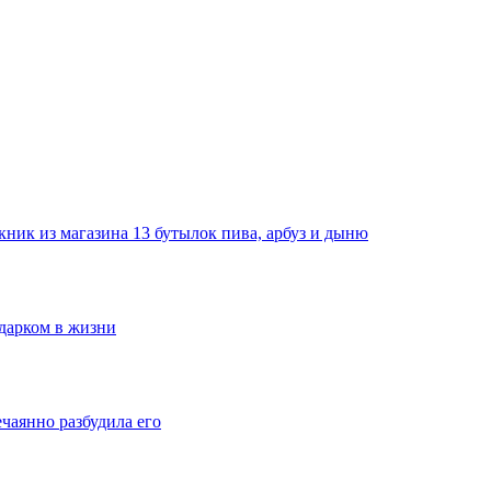
ник из магазина 13 бутылок пива, арбуз и дыню
одарком в жизни
ечаянно разбудила его