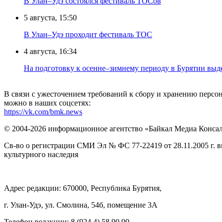
В Улан–Удэ состоялся фестиваль ТОСов
5 августа, 15:50
В Улан–Удэ проходит фестиваль ТОС
4 августа, 16:34
На подготовку к осенне–зимнему периоду в Бурятии выд
В связи с ужесточением требований к сбору и хранению перс
можно в наших соцсетях:
https://vk.com/bmk.news
© 2004-2026 информационное агентство «Байкал Медиа Конса
Св-во о регистрации СМИ Эл № ФС 77-22419 от 28.11.2005 г. 
культурного наследия
Адрес редакции: 670000, Республика Бурятия,
г. Улан-Удэ, ул. Смолина, 54б, помещение 3А
Телефон редакции: ‎‎8 (924 4) 58 90 90