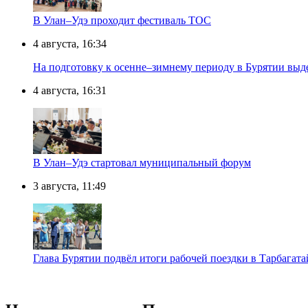
В Улан–Удэ проходит фестиваль ТОС
4 августа, 16:34
На подготовку к осенне–зимнему периоду в Бурятии выд
4 августа, 16:31
В Улан–Удэ стартовал муниципальный форум
3 августа, 11:49
Глава Бурятии подвёл итоги рабочей поездки в Тарбагат