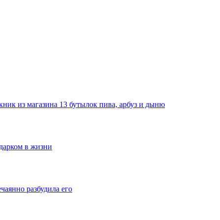
ник из магазина 13 бутылок пива, арбуз и дыню
одарком в жизни
ечаянно разбудила его