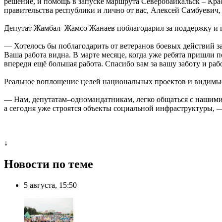
решение, и помощь в запуске маршрута Северобайкальск – Красн
правительства республики и лично от вас, Алексей Самбуевич
Депутат Жамбал–Жамсо Жанаев поблагодарил за поддержку и 
— Хотелось бы поблагодарить от ветеранов боевых действий з
Ваша работа видна. В марте месяце, когда уже ребята пришли 
впереди ещё большая работа. Спасибо вам за вашу заботу и р
Реальное воплощение целей национальных проектов и видимые 
— Нам, депутатам–одномандатникам, легко общаться с нашими ж
а сегодня уже строятся объекты социальной инфраструктуры,
↓
Новости по теме
5 августа, 15:50