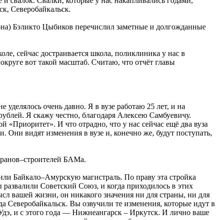
 и свалок. Свалки, которые у нас накапливались годами,
ск, Северобайкальск.
она) Бэликто Цыбиков перечислил заметные и долгожданные
ле, сейчас достраивается школа, поликлиника у нас в
округе вот такой масштаб. Считаю, что отчёт главы
е уделялось очень давно. Я в вузе работаю 25 лет, и на
рублей. Я скажу честно, благодаря Алексею Самбуевичу.
й «Приоритет». И что отрадно, что у нас сейчас ещё два вуза
 Они видят изменения в вузе и, конечно же, будут поступать,
теранов–строителей БАМа.
или Байкало–Амурскую магистраль. По праву эта стройка
ы развалили Советский Союз, и когда приходилось в этих
ысл вашей жизни, он никакого значения ни для страны, ни для
да Северобайкальск. Вы озвучили те изменения, которые идут в
дэ, и с этого года — Нижнеангарск – Иркутск. И лично ваше