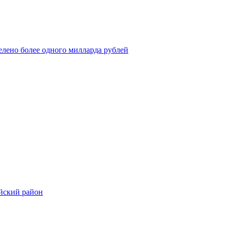
елено более одного милларда рублей
айский район