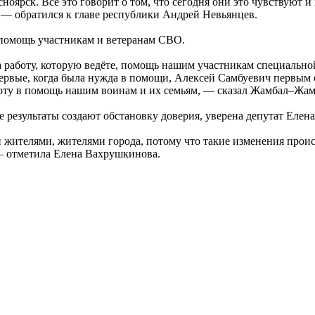
оярск. Всё это говорит о том, что сегодня они это чувствуют и
, — обратился к главе республики Андрей Невьянцев.
помощь участникам и ветеранам СВО.
а работу, которую ведёте, помощь нашим участникам специальной
первые, когда была нужда в помощи, Алексей Самбуевич первым 
аботу в помощь нашим воинам и их семьям, — сказал Жамбал–Жа
результаты создают обстановку доверия, уверена депутат Елен
ителями, жителями города, потому что такие изменения происхо
 — отметила Елена Вахрушкинова.