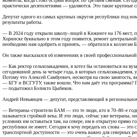
моменты, когда стоял острый вопрос по третьим сменам. Сегод
практически десятилетиями — удаляются. Это такие крупные с
Депутат одного из самых крупных округов республики под но
результаты работы.
— В 2024 году открыли школу–лицей в Кижинге на 176 мест, п
Хоринске буквально в этом году появится, ремонт центральной 
необходимо нам одобрить и принять, — обратился к коллегам 
Он также высказался об изменениях в своей профессиональной 
— Как ректор сельхозакадемии, я хотел бы остановиться на вузах
сегодняшний день за четыре года, в которых сельхозакадемия,
Потому что Алексей Самбуевич, несмотря на свою занятость, вы
— БГУ и ВСГУТУ, также вошли. Что нам даёт эта программа? Пр
— подытожил Бэликто Цыбиков.
Андрей Невьянцев — депутат, представляющий в региональном 
— Ветераны–строители БАМ — это те люди, кто в 70–80–е год
называется стройкой века. И эти люди, сейчас уже ветераны, 
условиях им оставаться там, на севере, им в открытую прямо г
республики не имеет. Сегодня я хочу передать их слова — это 
транспортной доступности — это очень важно для северных ре