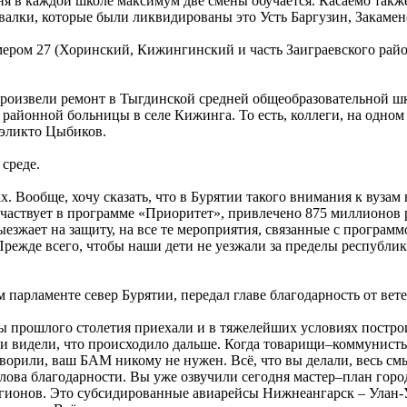
ня в каждой школе максимум две смены обучается. Касаемо также
валки, которые были ликвидированы это Усть Баргузин, Закамен
мером 27 (Хоринский, Кижингинский и часть Заиграевского рай
роизвели ремонт в Тыгдинской средней общеобразовательной шко
районной больницы в селе Кижинга. То есть, коллеги, на одном 
Бэликто Цыбиков.
среде.
. Вообще, хочу сказать, что в Бурятии такого внимания к вузам н
 участвует в программе «Приоритет», привлечено 875 миллионов 
езжает на защиту, на все те мероприятия, связанные с программо
ежде всего, чтобы наши дети не уезжали за пределы республики.
парламенте север Бурятии, передал главе благодарность от ве
ы прошлого столетия приехали и в тяжелейших условиях постро
они видели, что происходило дальше. Когда товарищи–коммунист
оворили, ваш БАМ никому не нужен. Всё, что вы делали, весь см
слова благодарности. Вы уже озвучили сегодня мастер–план горо
гионов. Это субсидированные авиарейсы Нижнеангарск – Улан-У