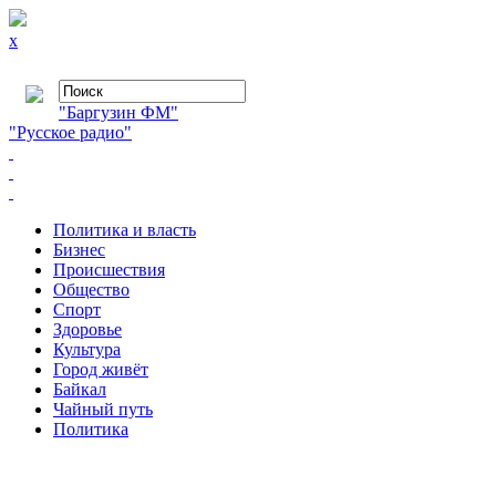
x
"Баргузин ФМ"
"Русское радио"
Политика и власть
Бизнес
Происшествия
Общество
Cпорт
Здоровье
Культура
Город живёт
Байкал
Чайный путь
Политика