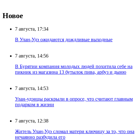
Новое
7 августа, 17:34
В Улан-Удэ ожидаются дождливые выходные
7 августа, 14:56
В Бурятии компания молодых людей похитила себе на
пикник из магазина 13 бутылок пива, арбуз и дыню
7 августа, 14:53
Улан-удэнцы раскрыли в опросе, что считают главным
подарком в жизни
7 августа, 12:38
Житель Улан-Удэ сломал матери ключицу за то, что она
нечаянно разбудила его