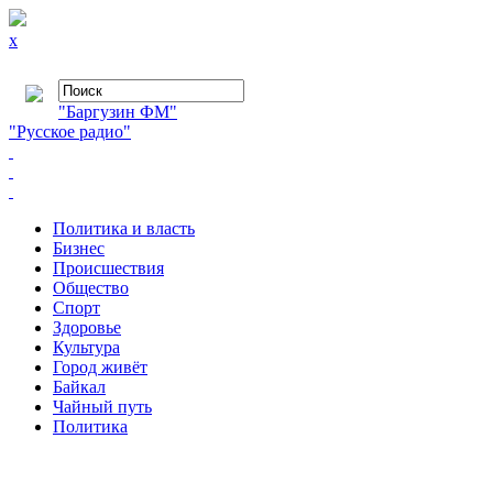
x
"Баргузин ФМ"
"Русское радио"
Политика и власть
Бизнес
Происшествия
Общество
Cпорт
Здоровье
Культура
Город живёт
Байкал
Чайный путь
Политика