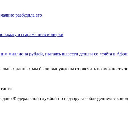
ечаянно разбудила его
ю кражу из гаража пенсионерки
ним миллиона рублей, пытаясь вывести деньги со «счёта в Афри
ональных данных мы были вынуждены отключить возможность ост
лтинг»
выдано Федеральной службой по надзору за соблюдением законод