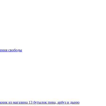
шения свободы
ник из магазина 13 бутылок пива, арбуз и дыню