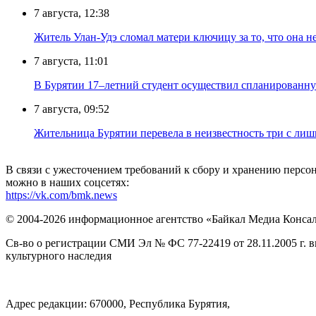
7 августа, 12:38
Житель Улан-Удэ сломал матери ключицу за то, что она н
7 августа, 11:01
В Бурятии 17–летний студент осуществил спланированну
7 августа, 09:52
Жительница Бурятии перевела в неизвестность три с лиш
В связи с ужесточением требований к сбору и хранению перс
можно в наших соцсетях:
https://vk.com/bmk.news
© 2004-2026 информационное агентство «Байкал Медиа Конса
Св-во о регистрации СМИ Эл № ФС 77-22419 от 28.11.2005 г. 
культурного наследия
Адрес редакции: 670000, Республика Бурятия,