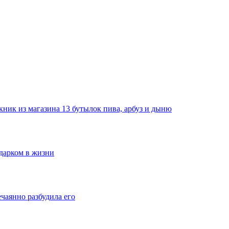
ник из магазина 13 бутылок пива, арбуз и дыню
одарком в жизни
ечаянно разбудила его