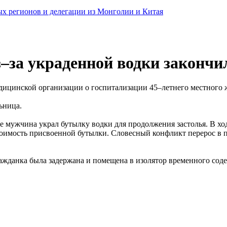
ных регионов и делегации из Монголии и Китая
–за украденной водки законч
ицинской организации о госпитализации 45–летнего местного ж
ьница.
где мужчина украл бутылку водки для продолжения застолья. В 
тоимость присвоенной бутылки. Словесный конфликт перерос в п
ажданка была задержана и помещена в изолятор временного соде