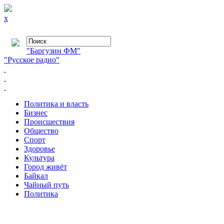
x
"Баргузин ФМ"
"Русское радио"
Политика и власть
Бизнес
Происшествия
Общество
Cпорт
Здоровье
Культура
Город живёт
Байкал
Чайный путь
Политика