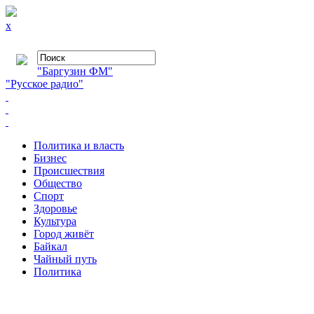
x
"Баргузин ФМ"
"Русское радио"
Политика и власть
Бизнес
Происшествия
Общество
Cпорт
Здоровье
Культура
Город живёт
Байкал
Чайный путь
Политика