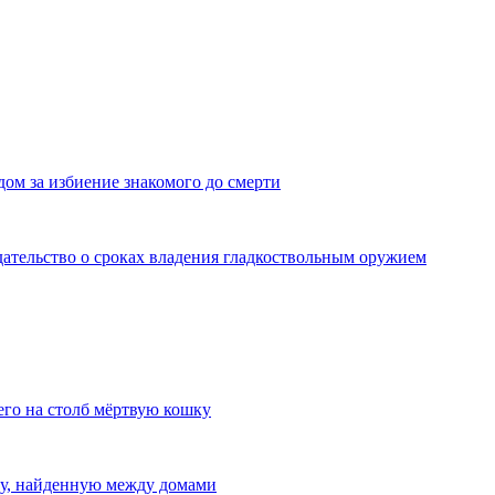
дом за избиение знакомого до смерти
дательство о сроках владения гладкоствольным оружием
го на столб мёртвую кошку
ну, найденную между домами