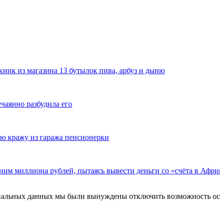
ник из магазина 13 бутылок пива, арбуз и дыню
ечаянно разбудила его
ю кражу из гаража пенсионерки
ним миллиона рублей, пытаясь вывести деньги со «счёта в Афри
ональных данных мы были вынуждены отключить возможность ост