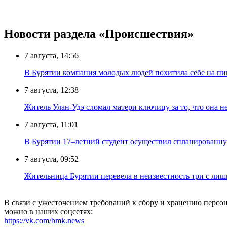
Новости раздела «Происшествия»
7 августа, 14:56
В Бурятии компания молодых людей похитила себе на пик
7 августа, 12:38
Житель Улан-Удэ сломал матери ключицу за то, что она н
7 августа, 11:01
В Бурятии 17–летний студент осуществил спланированну
7 августа, 09:52
Жительница Бурятии перевела в неизвестность три с лиш
В связи с ужесточением требований к сбору и хранению перс
можно в наших соцсетях:
https://vk.com/bmk.news