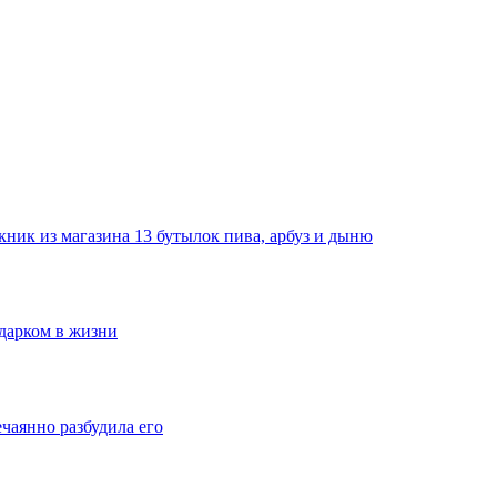
ник из магазина 13 бутылок пива, арбуз и дыню
одарком в жизни
ечаянно разбудила его