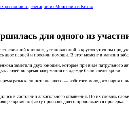
ных регионов и делегации из Монголии и Китая
ершилась для одного из участн
с «тревожной кнопки», установленной в круглосуточном проду
сь двое парней и просили помощи. В этот момент в магазин забе
енкова заметили двух юношей, которые при виде патрульного а
ых людей во время задержания на одежде были следы крови.
о время разыскали потерпевшего — избитого молодого парня и 
лись в состоянии алкогольного опьянения. По их словам, словес
тоящее время по факту произошедшего продолжается проверка.