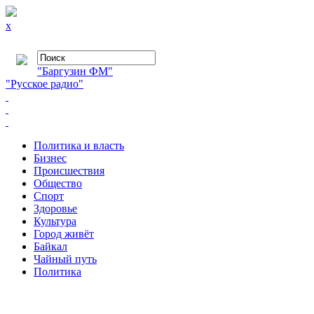
x
"Баргузин ФМ"
"Русское радио"
Политика и власть
Бизнес
Происшествия
Общество
Cпорт
Здоровье
Культура
Город живёт
Байкал
Чайный путь
Политика