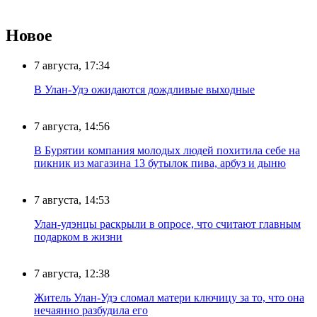
Новое
7 августа, 17:34
В Улан-Удэ ожидаются дождливые выходные
7 августа, 14:56
В Бурятии компания молодых людей похитила себе на
пикник из магазина 13 бутылок пива, арбуз и дыню
7 августа, 14:53
Улан-удэнцы раскрыли в опросе, что считают главным
подарком в жизни
7 августа, 12:38
Житель Улан-Удэ сломал матери ключицу за то, что она
нечаянно разбудила его