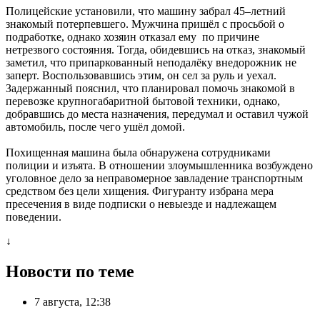
Полицейские установили, что машину забрал 45–летний
знакомый потерпевшего. Мужчина пришёл с просьбой о
подработке, однако хозяин отказал ему по причине
нетрезвого состояния. Тогда, обидевшись на отказ, знакомый
заметил, что припаркованный неподалёку внедорожник не
заперт. Воспользовавшись этим, он сел за руль и уехал.
Задержанный пояснил, что планировал помочь знакомой в
перевозке крупногабаритной бытовой техники, однако,
добравшись до места назначения, передумал и оставил чужой
автомобиль, после чего ушёл домой.
Похищенная машина была обнаружена сотрудниками
полиции и изъята. В отношении злоумышленника возбуждено
уголовное дело за неправомерное завладение транспортным
средством без цели хищения. Фигуранту избрана мера
пресечения в виде подписки о невыезде и надлежащем
поведении.
↓
Новости по теме
7 августа, 12:38