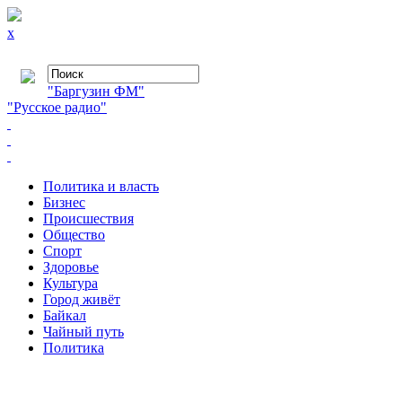
x
"Баргузин ФМ"
"Русское радио"
Политика и власть
Бизнес
Происшествия
Общество
Cпорт
Здоровье
Культура
Город живёт
Байкал
Чайный путь
Политика