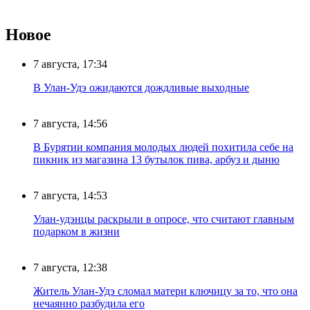
Новое
7 августа, 17:34
В Улан-Удэ ожидаются дождливые выходные
7 августа, 14:56
В Бурятии компания молодых людей похитила себе на
пикник из магазина 13 бутылок пива, арбуз и дыню
7 августа, 14:53
Улан-удэнцы раскрыли в опросе, что считают главным
подарком в жизни
7 августа, 12:38
Житель Улан-Удэ сломал матери ключицу за то, что она
нечаянно разбудила его