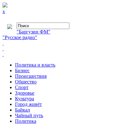
x
"Баргузин ФМ"
"Русское радио"
Политика и власть
Бизнес
Происшествия
Общество
Cпорт
Здоровье
Культура
Город живёт
Байкал
Чайный путь
Политика