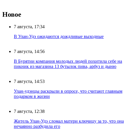
Новое
7 августа, 17:34
В Улан-Удэ ожидаются дождливые выходные
7 августа, 14:56
В Бурятии компания молодых людей похитила себе на
пикник из магазина 13 бутылок пива, арбуз и дыню
7 августа, 14:53
Улан-удэнцы раскрыли в опросе, что считают главным
подарком в жизни
7 августа, 12:38
Житель Улан-Удэ сломал матери ключицу за то, что она
нечаянно разбудила его