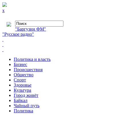
x
"Баргузин ФМ"
"Русское радио"
Политика и власть
Бизнес
Происшествия
Общество
Cпорт
Здоровье
Культура
Город живёт
Байкал
Чайный путь
Политика