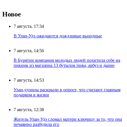
Новое
7 августа, 17:34
В Улан-Удэ ожидаются дождливые выходные
7 августа, 14:56
В Бурятии компания молодых людей похитила себе на
пикник из магазина 13 бутылок пива, арбуз и дыню
7 августа, 14:53
Улан-удэнцы раскрыли в опросе, что считают главным
подарком в жизни
7 августа, 12:38
Житель Улан-Удэ сломал матери ключицу за то, что она
нечаянно разбудила его