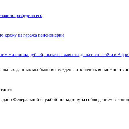
ечаянно разбудила его
ю кражу из гаража пенсионерки
ним миллиона рублей, пытаясь вывести деньги со «счёта в Афри
ональных данных мы были вынуждены отключить возможность ост
лтинг»
выдано Федеральной службой по надзору за соблюдением законод