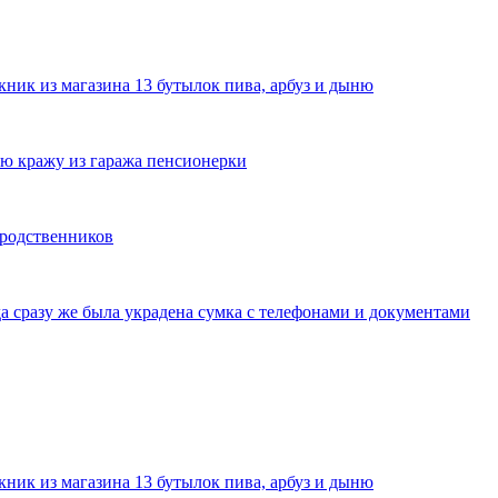
ник из магазина 13 бутылок пива, арбуз и дыню
ю кражу из гаража пенсионерки
 родственников
да сразу же была украдена сумка с телефонами и документами
ник из магазина 13 бутылок пива, арбуз и дыню