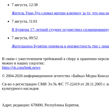
7 августа, 12:38
Житель Улан-Удэ сломал матери ключицу за то, что она н
7 августа, 11:01
В Бурятии 17–летний студент осуществил спланированну
7 августа, 09:52
Жительница Бурятии перевела в неизвестность три с лиш
В связи с ужесточением требований к сбору и хранению перс
можно в наших соцсетях:
https://vk.com/bmk.news
© 2004-2026 информационное агентство «Байкал Медиа Конса
Св-во о регистрации СМИ Эл № ФС 77-22419 от 28.11.2005 г. 
культурного наследия
Адрес редакции: 670000, Республика Бурятия,