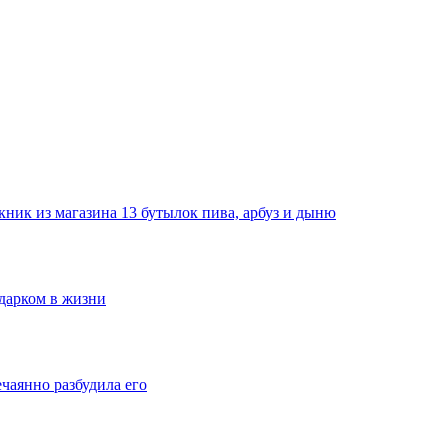
ник из магазина 13 бутылок пива, арбуз и дыню
одарком в жизни
ечаянно разбудила его