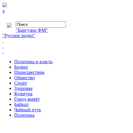
x
"Баргузин ФМ"
"Русское радио"
Политика и власть
Бизнес
Происшествия
Общество
Cпорт
Здоровье
Культура
Город живёт
Байкал
Чайный путь
Политика