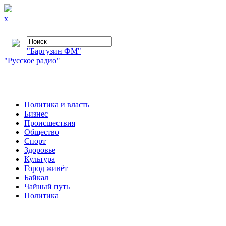
x
"Баргузин ФМ"
"Русское радио"
Политика и власть
Бизнес
Происшествия
Общество
Cпорт
Здоровье
Культура
Город живёт
Байкал
Чайный путь
Политика