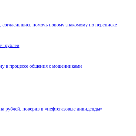
 согласившись помочь новому знакомому по переписке
яч рублей
ну в процессе общения с мошенниками
а рублей, поверив в «нефтегазовые дивиденды»