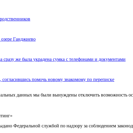
 родственников
 озере Ганджиево
да сразу же была украдена сумка с телефонами и документами
 согласившись помочь новому знакомому по переписке
ональных данных мы были вынуждены отключить возможность ост
лтинг»
выдано Федеральной службой по надзору за соблюдением законод