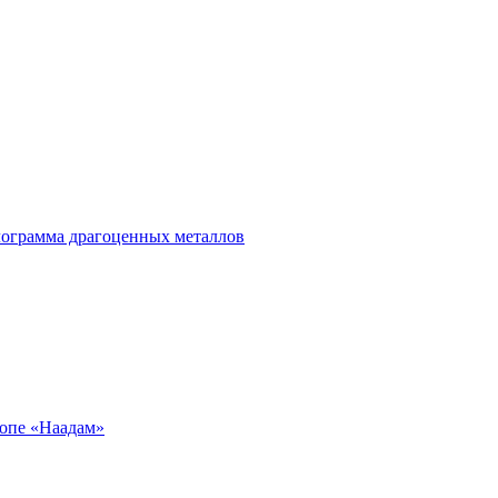
лограмма драгоценных металлов
ропе «Наадам»