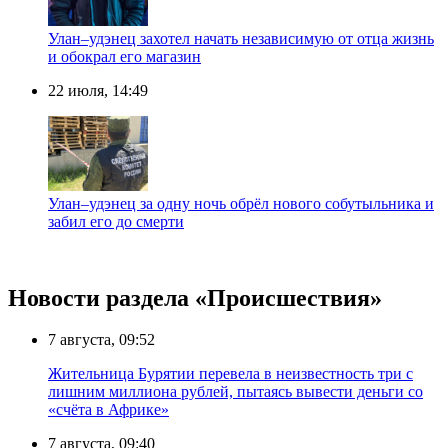
Улан–удэнец захотел начать независимую от отца жизнь
и обокрал его магазин
22 июля, 14:49
Улан–удэнец за одну ночь обрёл нового собутыльника и
забил его до смерти
Новости раздела «Происшествия»
7 августа, 09:52
Жительница Бурятии перевела в неизвестность три с
лишним миллиона рублей, пытаясь вывести деньги со
«счёта в Африке»
7 августа, 09:40