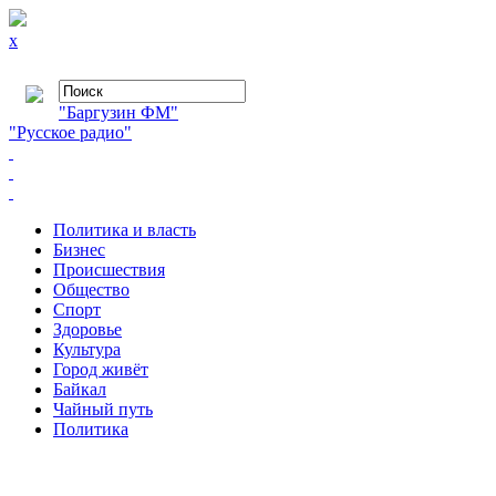
x
"Баргузин ФМ"
"Русское радио"
Политика и власть
Бизнес
Происшествия
Общество
Cпорт
Здоровье
Культура
Город живёт
Байкал
Чайный путь
Политика