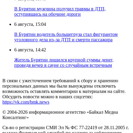
В Бурятии мужчина получил травмы в ДТП,
оступившись на обочине дороги
6 августа, 15:04
В Бурятии водитель большегруза стал фигурантом
уголовного дела из–за ДТП и смерти пассажира
6 августа, 14:42
Житель Бурятии лишился крупной суммы денег,
проведя вечер в сауне со случайным встречным
В связи с ужесточением требований к сбору и хранению
персональных данных мы были вынуждены отключить
возможность оставлять комментарии к материалам на сайте.
Обсудить новости можно в наших соцсетях:
https://vk.com/bmk.news
© 2004-2026 информационное агентство «Байкал Медиа
Консалтинг»
Св-во о регистрации СМИ Эл № ФС 77-22419 от 28.11.2005 г.
выдано Федеральной службой по надзору за соблюдением