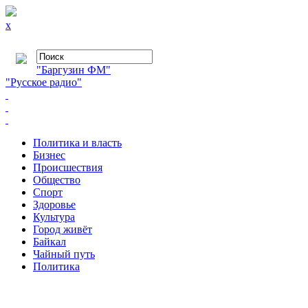
x
"Баргузин ФМ"
"Русское радио"
Политика и власть
Бизнес
Происшествия
Общество
Cпорт
Здоровье
Культура
Город живёт
Байкал
Чайный путь
Политика