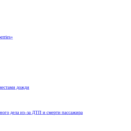
erries»
 местами дожди
ного дела из–за ДТП и смерти пассажира