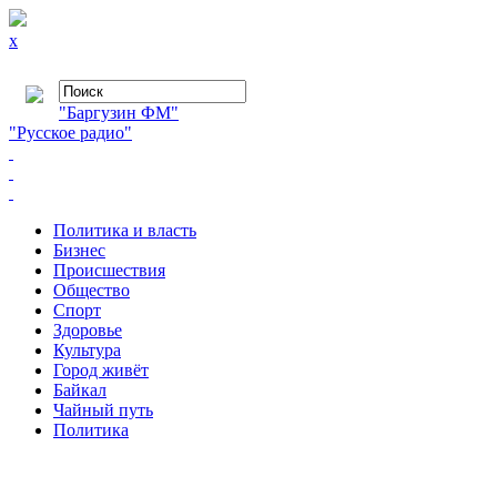
x
"Баргузин ФМ"
"Русское радио"
Политика и власть
Бизнес
Происшествия
Общество
Cпорт
Здоровье
Культура
Город живёт
Байкал
Чайный путь
Политика