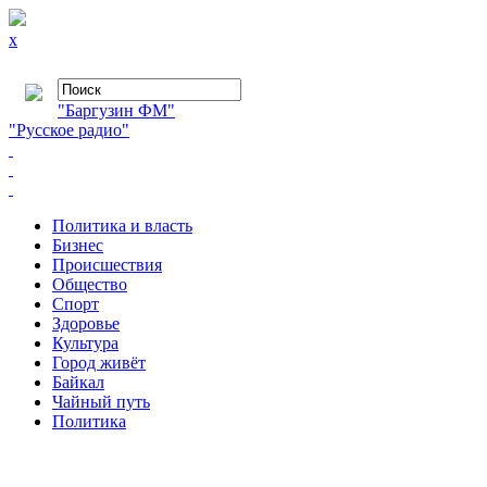
x
"Баргузин ФМ"
"Русское радио"
Политика и власть
Бизнес
Происшествия
Общество
Cпорт
Здоровье
Культура
Город живёт
Байкал
Чайный путь
Политика