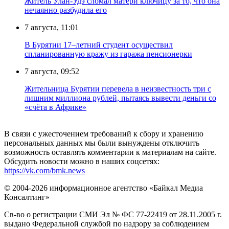
Житель Улан-Удэ сломал матери ключицу за то, что она
нечаянно разбудила его
7 августа, 11:01
В Бурятии 17–летний студент осуществил
спланированную кражу из гаража пенсионерки
7 августа, 09:52
Жительница Бурятии перевела в неизвестность три с
лишним миллиона рублей, пытаясь вывести деньги со
«счёта в Африке»
В связи с ужесточением требований к сбору и хранению
персональных данных мы были вынуждены отключить
возможность оставлять комментарии к материалам на сайте.
Обсудить новости можно в наших соцсетях:
https://vk.com/bmk.news
© 2004-2026 информационное агентство «Байкал Медиа
Консалтинг»
Св-во о регистрации СМИ Эл № ФС 77-22419 от 28.11.2005 г.
выдано Федеральной службой по надзору за соблюдением