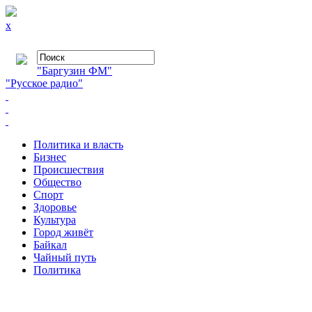
x
"Баргузин ФМ"
"Русское радио"
Политика и власть
Бизнес
Происшествия
Общество
Cпорт
Здоровье
Культура
Город живёт
Байкал
Чайный путь
Политика