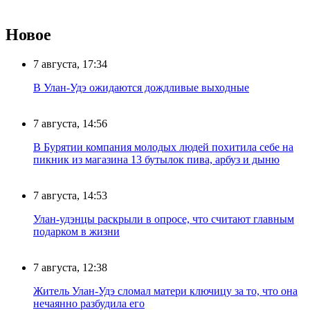
Новое
7 августа, 17:34
В Улан-Удэ ожидаются дождливые выходные
7 августа, 14:56
В Бурятии компания молодых людей похитила себе на
пикник из магазина 13 бутылок пива, арбуз и дыню
7 августа, 14:53
Улан-удэнцы раскрыли в опросе, что считают главным
подарком в жизни
7 августа, 12:38
Житель Улан-Удэ сломал матери ключицу за то, что она
нечаянно разбудила его