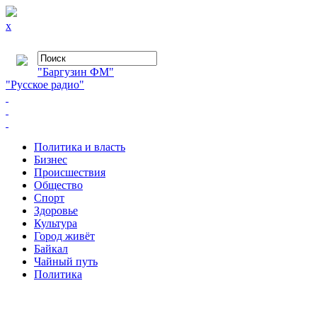
x
"Баргузин ФМ"
"Русское радио"
Политика и власть
Бизнес
Происшествия
Общество
Cпорт
Здоровье
Культура
Город живёт
Байкал
Чайный путь
Политика