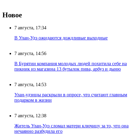
Новое
7 августа, 17:34
В Улан-Удэ ожидаются дождливые выходные
7 августа, 14:56
В Бурятии компания молодых людей похитила себе на
пикник из магазина 13 бутылок пива, арбуз и дыню
7 августа, 14:53
Улан-удэнцы раскрыли в опросе, что считают главным
подарком в жизни
7 августа, 12:38
Житель Улан-Удэ сломал матери ключицу за то, что она
нечаянно разбудила его