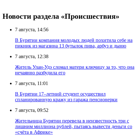
Новости раздела «Происшествия»
7 августа, 14:56
В Бурятии компания молодых людей похитила себе на
пикник из магазина 13 бутылок пива, арбуз и дыню
7 августа, 12:38
Житель Улан-Удэ сломал матери ключицу за то, что она
нечаянно разбудила его
7 августа, 11:01
В Бурятии 17–летний студент осуществил
спланированную кражу из гаража пенсионерки
7 августа, 09:52
Жительница Бурятии перевела в неизвестность три с
лишним миллиона рублей, пытаясь вывести деньги со
«счёта в Африке»