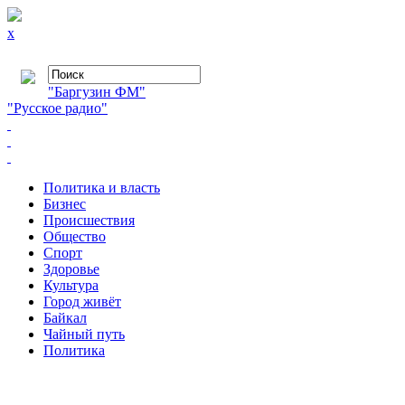
x
"Баргузин ФМ"
"Русское радио"
Политика и власть
Бизнес
Происшествия
Общество
Cпорт
Здоровье
Культура
Город живёт
Байкал
Чайный путь
Политика