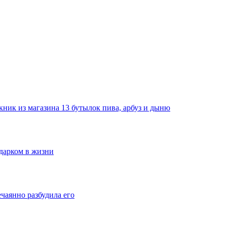
ник из магазина 13 бутылок пива, арбуз и дыню
одарком в жизни
ечаянно разбудила его