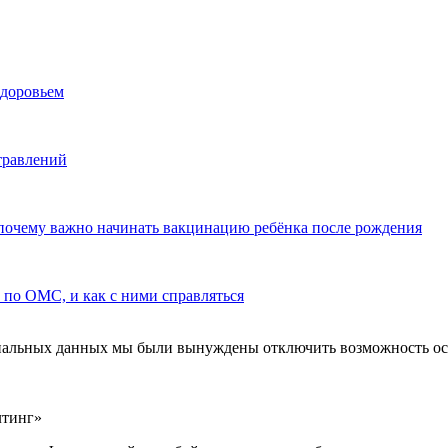
здоровьем
травлений
почему важно начинать вакцинацию ребёнка после рождения
по ОМС, и как с ними справляться
ональных данных мы были вынуждены отключить возможность ост
лтинг»