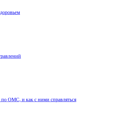
здоровьем
травлений
по ОМС, и как с ними справляться