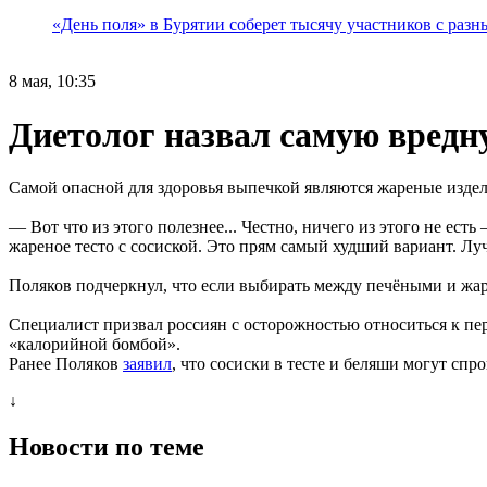
«День поля» в Бурятии соберет тысячу участников с раз
8 мая, 10:35
Диетолог назвал самую вредн
Самой опасной для здоровья выпечкой являются жареные издели
— Вот что из этого полезнее... Честно, ничего из этого не ес
жареное тесто с сосиской. Это прям самый худший вариант. Луч
Поляков подчеркнул, что если выбирать между печёными и жарен
Специалист призвал россиян с осторожностью относиться к пер
«калорийной бомбой».
Ранее Поляков
заявил
, что сосиски в тесте и беляши могут спр
↓
Новости по теме