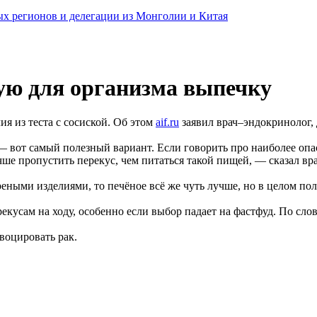
ных регионов и делегации из Монголии и Китая
ую для организма выпечку
я из теста с сосиской. Об этом
aif.ru
заявил врач–эндокринолог,
ть — вот самый полезный вариант. Если говорить про наиболее о
ше пропустить перекус, чем питаться такой пищей, — сказал вра
ыми изделиями, то печёное всё же чуть лучше, но в целом польз
екусам на ходу, особенно если выбор падает на фастфуд. По сло
овоцировать рак.