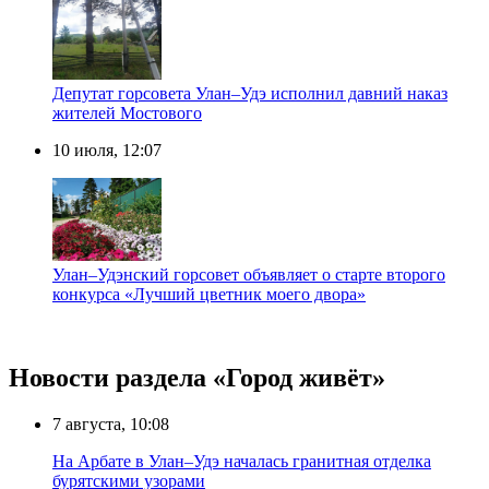
Депутат горсовета Улан–Удэ исполнил давний наказ
жителей Мостового
10 июля, 12:07
Улан–Удэнский горсовет объявляет о старте второго
конкурса «Лучший цветник моего двора»
Новости раздела «Город живёт»
7 августа, 10:08
На Арбате в Улан–Удэ началась гранитная отделка
бурятскими узорами