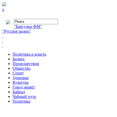
x
"Баргузин ФМ"
"Русское радио"
Политика и власть
Бизнес
Происшествия
Общество
Cпорт
Здоровье
Культура
Город живёт
Байкал
Чайный путь
Политика