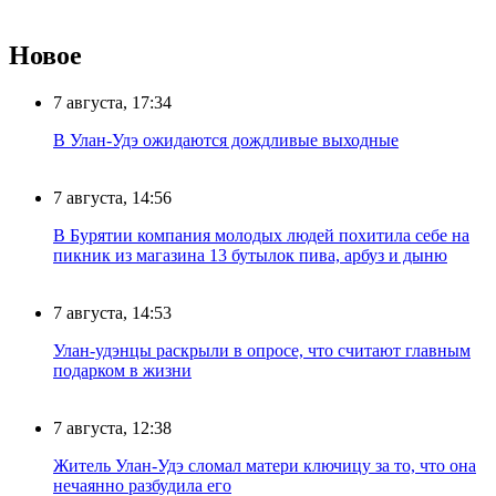
Новое
7 августа, 17:34
В Улан-Удэ ожидаются дождливые выходные
7 августа, 14:56
В Бурятии компания молодых людей похитила себе на
пикник из магазина 13 бутылок пива, арбуз и дыню
7 августа, 14:53
Улан-удэнцы раскрыли в опросе, что считают главным
подарком в жизни
7 августа, 12:38
Житель Улан-Удэ сломал матери ключицу за то, что она
нечаянно разбудила его