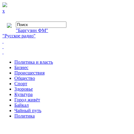
x
"Баргузин ФМ"
"Русское радио"
Политика и власть
Бизнес
Происшествия
Общество
Cпорт
Здоровье
Культура
Город живёт
Байкал
Чайный путь
Политика