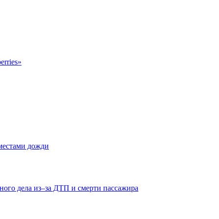
erries»
 местами дожди
ного дела из–за ДТП и смерти пассажира