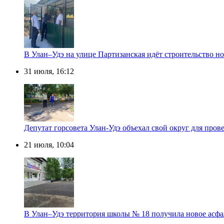
В Улан–Удэ на улице Партизанская идёт строительство
31 июля, 16:12
Депутат горсовета Улан-Удэ объехал свой округ для пров
21 июля, 10:04
В Улан–Удэ территория школы № 18 получила новое асфа