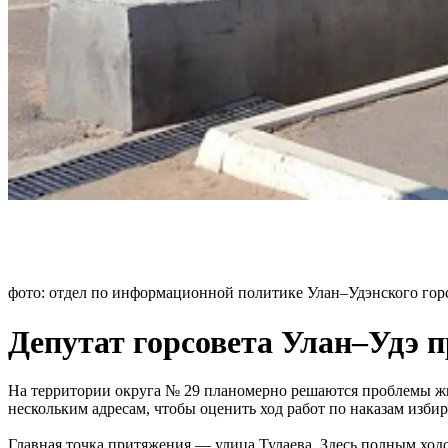
фото: отдел по информационной политике Улан–Удэнского гор
Депутат горсовета Улан–Удэ п
На территории округа № 29 планомерно решаются проблемы жит
нескольким адресам, чтобы оценить ход работ по наказам избир
Главная точка притяжения — улица Тулаева. Здесь полным ходо