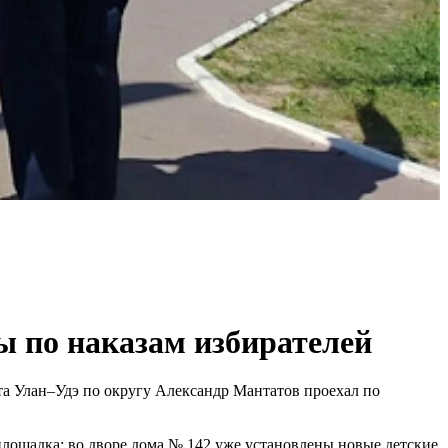
ты по наказам избирателей
та Улан–Удэ по округу Александр Мантатов проехал по
площадка; во дворе дома № 142 уже установлены новые детские