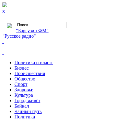
x
"Баргузин ФМ"
"Русское радио"
Политика и власть
Бизнес
Происшествия
Общество
Cпорт
Здоровье
Культура
Город живёт
Байкал
Чайный путь
Политика