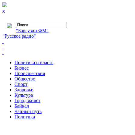
x
"Баргузин ФМ"
"Русское радио"
Политика и власть
Бизнес
Происшествия
Общество
Cпорт
Здоровье
Культура
Город живёт
Байкал
Чайный путь
Политика