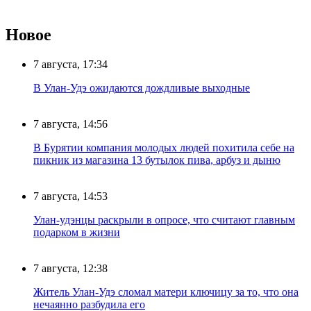
Новое
7 августа, 17:34
В Улан-Удэ ожидаются дождливые выходные
7 августа, 14:56
В Бурятии компания молодых людей похитила себе на
пикник из магазина 13 бутылок пива, арбуз и дыню
7 августа, 14:53
Улан-удэнцы раскрыли в опросе, что считают главным
подарком в жизни
7 августа, 12:38
Житель Улан-Удэ сломал матери ключицу за то, что она
нечаянно разбудила его