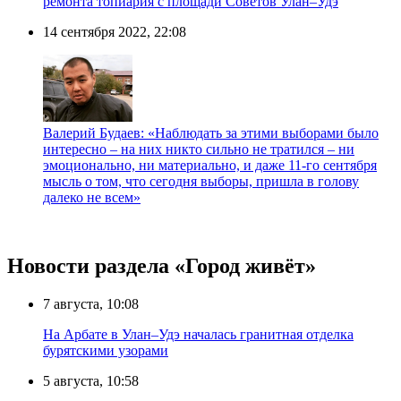
ремонта топиария с площади Советов Улан–Удэ
14 сентября 2022, 22:08
Валерий Будаев: «Наблюдать за этими выборами было
интересно – на них никто сильно не тратился – ни
эмоционально, ни материально, и даже 11-го сентября
мысль о том, что сегодня выборы, пришла в голову
далеко не всем»
Новости раздела «Город живёт»
7 августа, 10:08
На Арбате в Улан–Удэ началась гранитная отделка
бурятскими узорами
5 августа, 10:58