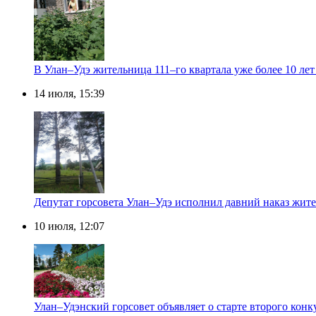
В Улан–Удэ жительница 111–го квартала уже более 10 лет
14 июля, 15:39
Депутат горсовета Улан–Удэ исполнил давний наказ жит
10 июля, 12:07
Улан–Удэнский горсовет объявляет о старте второго кон