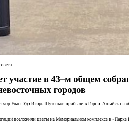
совета
т участие в 43–м общем собра
невосточных городов
и мэр Улан–Удэ Игорь Шутенков прибыли в Горно–Алтайск на о
легаций возложили цветы на Мемориальном комплексе в «Парке 