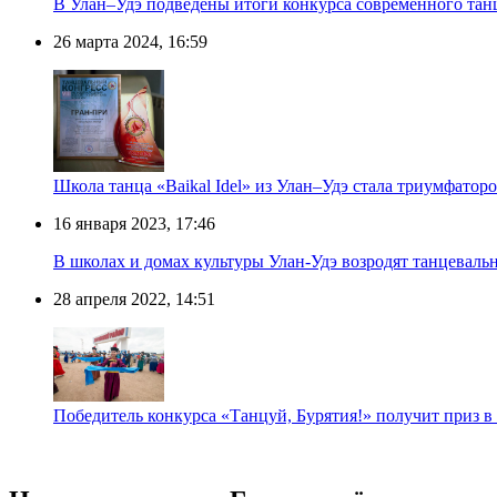
В Улан–Удэ подведены итоги конкурса современного та
26 марта 2024, 16:59
Школа танца «Baikal Idel» из Улан–Удэ стала триумфато
16 января 2023, 17:46
В школах и домах культуры Улан-Удэ возродят танцеваль
28 апреля 2022, 14:51
Победитель конкурса «Танцуй, Бурятия!» получит приз в