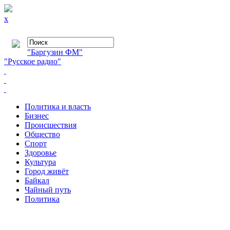
x
"Баргузин ФМ"
"Русское радио"
Политика и власть
Бизнес
Происшествия
Общество
Cпорт
Здоровье
Культура
Город живёт
Байкал
Чайный путь
Политика