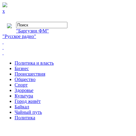
x
"Баргузин ФМ"
"Русское радио"
Политика и власть
Бизнес
Происшествия
Общество
Cпорт
Здоровье
Культура
Город живёт
Байкал
Чайный путь
Политика