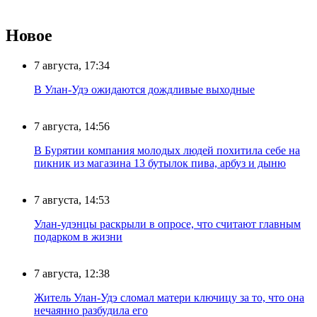
Новое
7 августа, 17:34
В Улан-Удэ ожидаются дождливые выходные
7 августа, 14:56
В Бурятии компания молодых людей похитила себе на
пикник из магазина 13 бутылок пива, арбуз и дыню
7 августа, 14:53
Улан-удэнцы раскрыли в опросе, что считают главным
подарком в жизни
7 августа, 12:38
Житель Улан-Удэ сломал матери ключицу за то, что она
нечаянно разбудила его