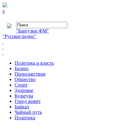
x
"Баргузин ФМ"
"Русское радио"
Политика и власть
Бизнес
Происшествия
Общество
Cпорт
Здоровье
Культура
Город живёт
Байкал
Чайный путь
Политика