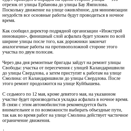
отрезок от улицы Ербанова до улицы Бау Ямпилова.
Поскольку движение на улице оживлённое, для минимизации
неудобств все основные работы будут проводиться в ночное
время.
Как сообщил директор подрядной организации «Инжстрой
инновации», финишный слой асфальта будет уложен по всей
ширине улицы после того, как дорожники закончат
аналогичные работы на противоположной стороне этого
участка по двум полосам.
Через два дня ремонтные бригады зайдут на ремонт улицы
Свободы: участка от пересечения с улицей Каландаришвили
до улицы Свердлова, а затем приступят к работам на улице
Смолина: от Каландаришвили до улицы Свердлова. После
этого ремонт продолжится на улице Куйбышева.
С седьмого по 12 мая, кроме девятого мая, на указанном
участке будет производиться укладка асфальта в ночное время.
В связи с этим автомобилистов рекомендуется быть
внимательнее и по возможности выбирать объездные пути,
так как во время работ на улице Смолина действует частичное
ограничение движения.
↓