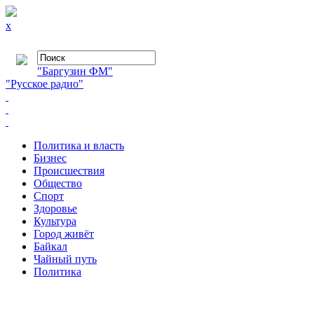
x
"Баргузин ФМ"
"Русское радио"
Политика и власть
Бизнес
Происшествия
Общество
Cпорт
Здоровье
Культура
Город живёт
Байкал
Чайный путь
Политика