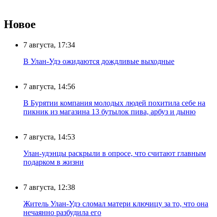
Новое
7 августа, 17:34
В Улан-Удэ ожидаются дождливые выходные
7 августа, 14:56
В Бурятии компания молодых людей похитила себе на
пикник из магазина 13 бутылок пива, арбуз и дыню
7 августа, 14:53
Улан-удэнцы раскрыли в опросе, что считают главным
подарком в жизни
7 августа, 12:38
Житель Улан-Удэ сломал матери ключицу за то, что она
нечаянно разбудила его