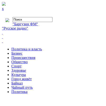
x
"Баргузин ФМ"
"Русское радио"
Политика и власть
Бизнес
Происшествия
Общество
Cпорт
Здоровье
Культура
Город живёт
Байкал
Чайный путь
Политика