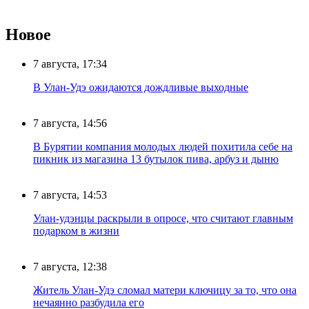
Новое
7 августа, 17:34
В Улан-Удэ ожидаются дождливые выходные
7 августа, 14:56
В Бурятии компания молодых людей похитила себе на
пикник из магазина 13 бутылок пива, арбуз и дыню
7 августа, 14:53
Улан-удэнцы раскрыли в опросе, что считают главным
подарком в жизни
7 августа, 12:38
Житель Улан-Удэ сломал матери ключицу за то, что она
нечаянно разбудила его