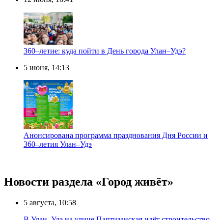
360–летие: куда пойти в День города Улан–Удэ?
5 июня, 14:13
Анонсирована программа празднования Дня России и
360–летия Улан–Удэ
Новости раздела «Город живёт»
5 августа, 10:58
В Улан–Удэ на улице Партизанская идёт строительство