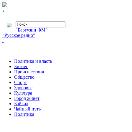
x
"Баргузин ФМ"
"Русское радио"
Политика и власть
Бизнес
Происшествия
Общество
Cпорт
Здоровье
Культура
Город живёт
Байкал
Чайный путь
Политика