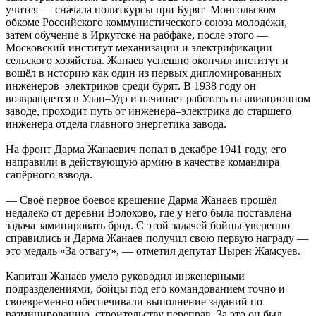
учится — сначала политкурсы при Бурят–Монгольском
обкоме Российского коммунистического союза молодёжи,
затем обучение в Иркутске на рабфаке, после этого —
Московский институт механизации и электрификации
сельского хозяйства. Жанаев успешно окончил институт и
вошёл в историю как один из первых дипломированных
инженеров–электриков среди бурят. В 1938 году он
возвращается в Улан–Удэ и начинает работать на авиационном
заводе, проходит путь от инженера–электрика до старшего
инженера отдела главного энергетика завода.
На фронт Дарма Жанаевич попал в декабре 1941 году, его
направили в действующую армию в качестве командира
сапёрного взвода.
— Своё первое боевое крещение Дарма Жанаев прошёл
недалеко от деревни Волохово, где у него была поставлена
задача заминировать брод. С этой задачей бойцы уверенно
справились и Дарма Жанаев получил свою первую награду —
это медаль «За отвагу», — отметил депутат Цырен Жамсуев.
Капитан Жанаев умело руководил инженерными
подразделениями, бойцы под его командованием точно и
своевременно обеспечивали выполнение заданий по
разминированию, строительству переправ. За это он был