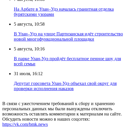
На Арбате в Улан–Удэ началась гранитная отделка
бурятскими узорами
5 августа, 10:58
В Улан–Удэ на улице Партизанская идёт строительство
новой многофункциональной площадки
5 августа, 10:16
В парке Улан-Удэ пройдёт бесплатное пенное шоу для
всей семьи
31 июля, 16:12
Депутат горсовета Улан-Удэ объехал свой округ для
проверки исполнения наказов
В связи с ужесточением требований к сбору и хранению
персональных данных мы были вынуждены отключить
возможность оставлять комментарии к материалам на сайте.
Обсудить новости можно в наших соцсетях:
https://vk.com/bmk.news