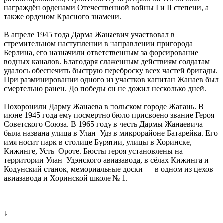
награждён орденами Отечественной войны I и II степени, а
также орденом Красного знамени.
В апреле 1945 года Дарма Жанаевич участвовал в
стремительном наступлении в направлении пригорода
Берлина, его назначили ответственным за форсирование
водных каналов. Благодаря слаженным действиям солдатам
удалось обеспечить быструю переброску всех частей бригады.
При разминировании одного из участков капитан Жанаев был
смертельно ранен. До победы он не дожил несколько дней.
Похоронили Дарму Жанаева в польском городе Жагань. В
июне 1945 года ему посмертно бюло присвоено звание Героя
Советского Союза. В 1965 году в честь Дармы Жанаевича
была названа улица в Улан–Удэ в микрорайоне Батарейка. Его
имя носит парк в столице Бурятии, улицы в Хоринске,
Кижинге, Усть–Ороте. Бюсты героя установлены на
территории Улан–Удэнского авиазавода, в сёлах Кижинга и
Кодунский станок, мемориальные доски — в одном из цехов
авиазавода и Хоринской школе № 1.
↓