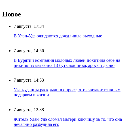
Новое
7 августа, 17:34
В Улан-Удэ ожидаются дождливые выходные
7 августа, 14:56
В Бурятии компания молодых людей похитила себе на
пикник из магазина 13 бутылок пива, арбуз и дыню
7 августа, 14:53
Улан-удэнцы раскрыли в опросе, что считают главным
подарком в жизни
7 августа, 12:38
Житель Улан-Удэ сломал матери ключицу за то, что она
нечаянно разбудила его