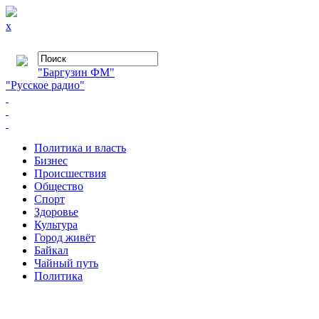
x
"Баргузин ФМ"
"Русское радио"
Политика и власть
Бизнес
Происшествия
Общество
Cпорт
Здоровье
Культура
Город живёт
Байкал
Чайный путь
Политика