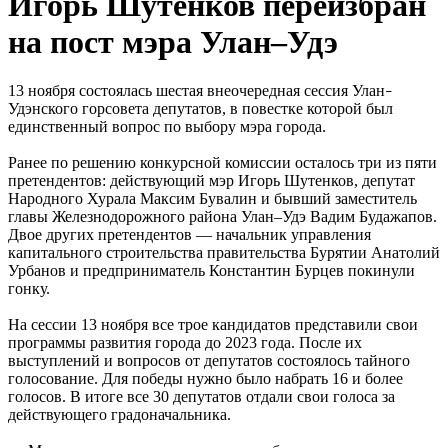
Игорь Шутенков переизбран
на пост мэра Улан–Удэ
13 ноября состоялась шестая внеочередная сессия Улан
–
Удэнского горсовета депутатов, в повестке которой был
единственный вопрос по выбору мэра города.
Ранее по решению конкурсной комиссии осталось три из пяти
претендентов: действующий мэр Игорь Шутенков, депутат
Народного Хурала Максим Бувалин и бывший заместитель
главы Железнодорожного района Улан–Удэ Вадим Будажапов.
Двое других претендентов — начальник управления
капитального строительства правительства Бурятии Анатолий
Урбанов и предприниматель Константин Бурцев покинули
гонку.
На сессии 13 ноября все трое кандидатов представили свои
программы развития города до 2023 года. После их
выступлений и вопросов от депутатов состоялось тайного
голосование. Для победы нужно было набрать 16 и более
голосов. В итоге все 30 депутатов отдали свои голоса за
действующего градоначальника.