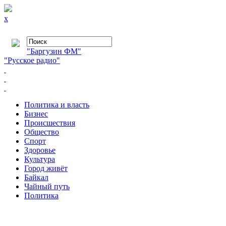
x
"Баргузин ФМ"
"Русское радио"
Политика и власть
Бизнес
Происшествия
Общество
Cпорт
Здоровье
Культура
Город живёт
Байкал
Чайный путь
Политика