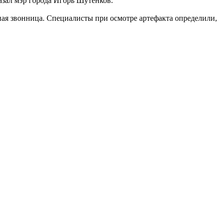
азал мэр города Игорь Шутенков.
ьная звонница. Специалисты при осмотре артефакта определили,