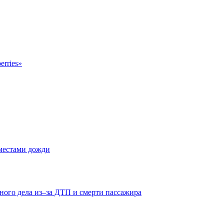
erries»
 местами дожди
ного дела из–за ДТП и смерти пассажира