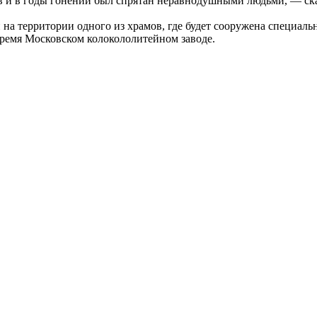
ов и в годы гонений был спрятан неравнодушными людьми, — ск
 на территории одного из храмов, где будет сооружена специал
время Московском колокололитейном заводе.