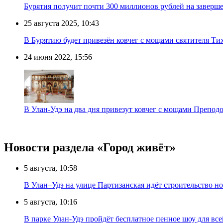
Бурятия получит почти 300 миллионов рублей на заверше
25 августа 2025, 10:43
В Бурятию будет привезён ковчег с мощами святителя Ти
24 июня 2022, 15:56
В Улан-Удэ на два дня привезут ковчег с мощами Препод
Новости раздела «Город живёт»
5 августа, 10:58
В Улан–Удэ на улице Партизанская идёт строительство
5 августа, 10:16
В парке Улан-Удэ пройдёт бесплатное пенное шоу для все