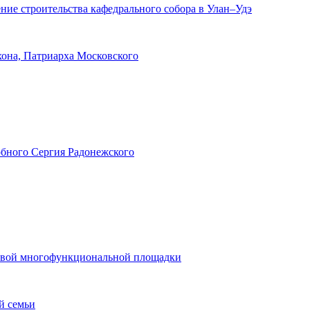
ние строительства кафедрального собора в Улан–Удэ
хона, Патриарха Московского
обного Сергия Радонежского
 новой многофункциональной площадки
й семьи