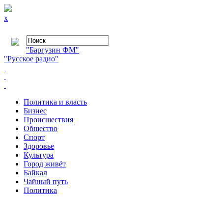
x
"Баргузин ФМ"
"Русское радио"
Политика и власть
Бизнес
Происшествия
Общество
Cпорт
Здоровье
Культура
Город живёт
Байкал
Чайный путь
Политика