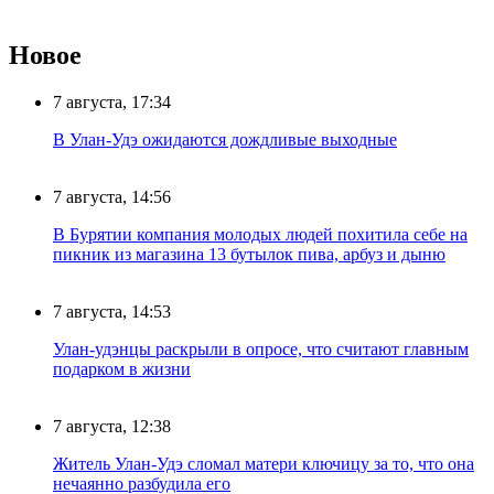
Новое
7 августа, 17:34
В Улан-Удэ ожидаются дождливые выходные
7 августа, 14:56
В Бурятии компания молодых людей похитила себе на
пикник из магазина 13 бутылок пива, арбуз и дыню
7 августа, 14:53
Улан-удэнцы раскрыли в опросе, что считают главным
подарком в жизни
7 августа, 12:38
Житель Улан-Удэ сломал матери ключицу за то, что она
нечаянно разбудила его