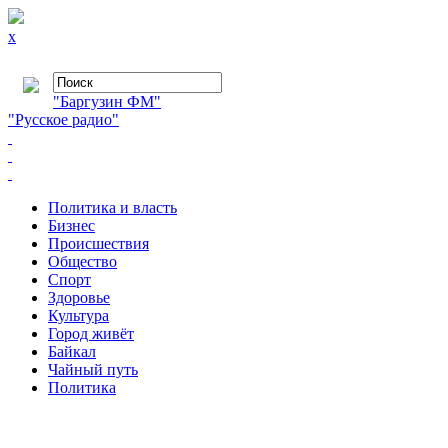
x
"Баргузин ФМ"
"Русское радио"
Политика и власть
Бизнес
Происшествия
Общество
Cпорт
Здоровье
Культура
Город живёт
Байкал
Чайный путь
Политика