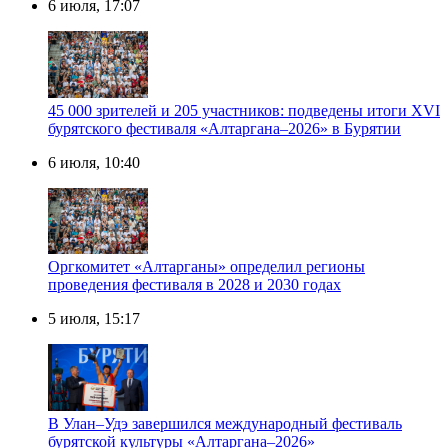
6 июля, 17:07
45 000 зрителей и 205 участников: подведены итоги XVI
бурятского фестиваля «Алтаргана–2026» в Бурятии
6 июля, 10:40
Оргкомитет «Алтарганы» определил регионы
проведения фестиваля в 2028 и 2030 годах
5 июля, 15:17
В Улан–Удэ завершился международный фестиваль
бурятской культуры «Алтаргана–2026»