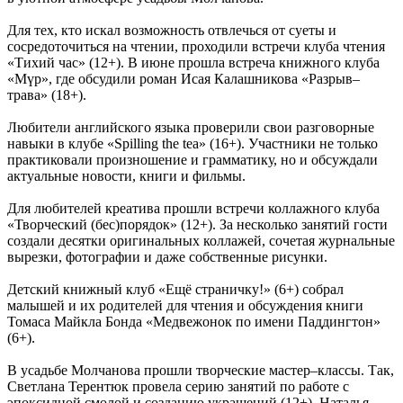
Для тех, кто искал возможность отвлечься от суеты и
сосредоточиться на чтении, проходили встречи клуба чтения
«Тихий час» (12+). В июне прошла встреча книжного клуба
«Мүр», где обсудили роман Исая Калашникова «Разрыв–
трава» (18+).
Любители английского языка проверили свои разговорные
навыки в клубе «Spilling the tea» (16+). Участники не только
практиковали произношение и грамматику, но и обсуждали
актуальные новости, книги и фильмы.
Для любителей креатива прошли встречи коллажного клуба
«Творческий (бес)порядок» (12+). За несколько занятий гости
создали десятки оригинальных коллажей, сочетая журнальные
вырезки, фотографии и даже собственные рисунки.
Детский книжный клуб «Ещё страничку!» (6+) собрал
малышей и их родителей для чтения и обсуждения книги
Томаса Майкла Бонда «Медвежонок по имени Паддингтон»
(6+).
В усадьбе Молчанова прошли творческие мастер–классы. Так,
Светлана Терентюк провела серию занятий по работе с
эпоксидной смолой и созданию украшений (12+). Наталья