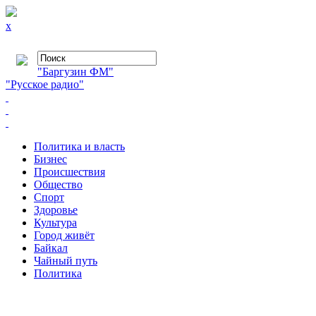
x
"Баргузин ФМ"
"Русское радио"
Политика и власть
Бизнес
Происшествия
Общество
Cпорт
Здоровье
Культура
Город живёт
Байкал
Чайный путь
Политика