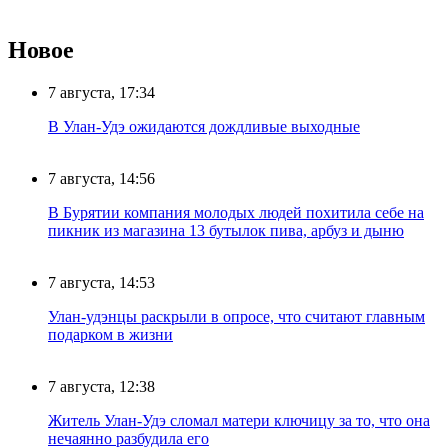
Новое
7 августа, 17:34
В Улан-Удэ ожидаются дождливые выходные
7 августа, 14:56
В Бурятии компания молодых людей похитила себе на
пикник из магазина 13 бутылок пива, арбуз и дыню
7 августа, 14:53
Улан-удэнцы раскрыли в опросе, что считают главным
подарком в жизни
7 августа, 12:38
Житель Улан-Удэ сломал матери ключицу за то, что она
нечаянно разбудила его