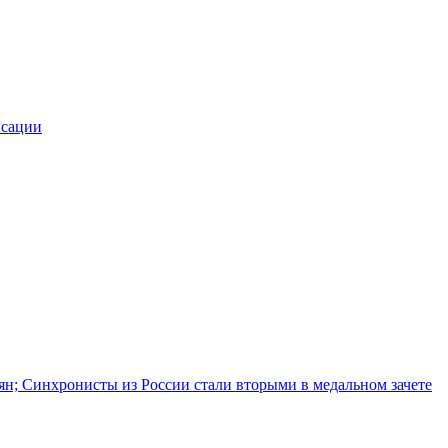
нсации
иян; Синхронисты из России стали вторыми в медальном зачете