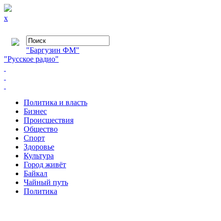
x
"Баргузин ФМ"
"Русское радио"
Политика и власть
Бизнес
Происшествия
Общество
Cпорт
Здоровье
Культура
Город живёт
Байкал
Чайный путь
Политика