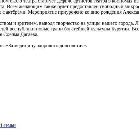
ом около театра стартует дефиле артистов театра в костюмах из
эта. Всем желающим также будет предоставлен свободный микроф
е с актёрами. Мероприятие приурочено ко дню рождения Алекса
твом и зрителем, выводя творчество на улицы нашего города. Л
гостей республики новые грани богатейшей культуры Бурятии. В
я Соелма Дагаева.
мы «За медицину здорового долголетия».
й семьи