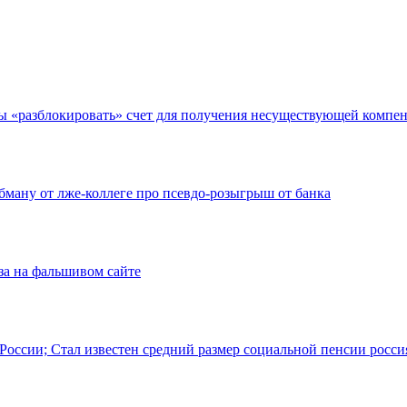
бы «разблокировать» счет для получения несуществующей компе
бману от лже-коллеге про псевдо-розыгрыш от банка
аза на фальшивом сайте
 России; Стал известен средний размер социальной пенсии росс