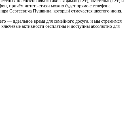
вестных по спектаклям «Пиковая дама» (12+), «Метель» (12+) и
он, причём читать стихи можно будет прямо с телефона.
ндра Сергеевича Пушкина, который отмечается шестого июня.
ето — идеальное время для семейного досуга, и мы стремимся
се ключевые активности бесплатны и доступны абсолютно для