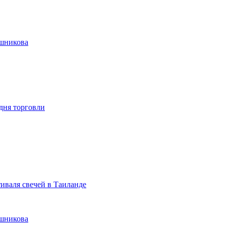
ашникова
дня торговли
иваля свечей в Таиланде
ашникова