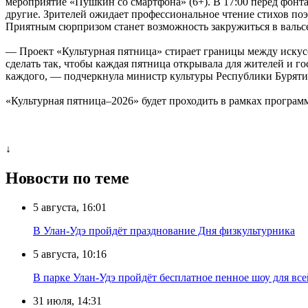
мероприятие «Пушкин со смартфона» (6+). В 17:00 перед фонтан
другие. Зрителей ожидает профессиональное чтение стихов по
Приятным сюрпризом станет возможность закружиться в вальс
— Проект «Культурная пятница» стирает границы между искусс
сделать так, чтобы каждая пятница открывала для жителей и 
каждого, — подчеркнула министр культуры Республики Буряти
«Культурная пятница–2026» будет проходить в рамках програм
↓
Новости по теме
5 августа, 16:01
В Улан-Удэ пройдёт празднование Дня физкультурника
5 августа, 10:16
В парке Улан-Удэ пройдёт бесплатное пенное шоу для все
31 июля, 14:31